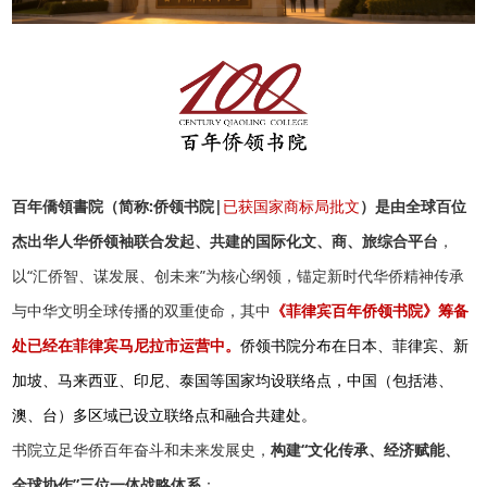
百年僑領書院（简称:侨领书院|
已获国家商标局批文
）是由全球百位
杰出华人华侨领袖联合发起
、共建的国际化文、商、旅综合平台
，
以“汇侨智、谋发展、创未来”为核心纲领，锚定新时代华侨精神传承
与中华文明全球传播的双重使命，其中
《菲律宾百年侨领书院》筹备
处已经在菲律宾马尼拉市运营中。
侨领书院分布在日本、菲律宾、新
加坡、马来西亚、印尼、泰国等国家均设联络点，中国（包括港、
澳、台）多区域已设立联络点和融合共建处。
书院立足华侨百年奋斗和未来发展史，
构建“文化传承、经济赋能、
全球协作”三位一体战略体系
：